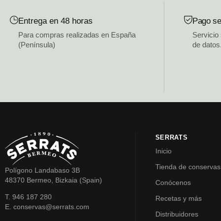
Entrega en 48 horas
Pago se
Para compras realizadas en España
Servicio
(Península)
de datos
SERRATS
Inicio
Tienda de conservas
Polígono Landabaso 3B
48370 Bermeo, Bizkaia (Spain)
Conócenos
T. 946 187 280
Recetas y más
E. conservas@serrats.com
Distribuidores