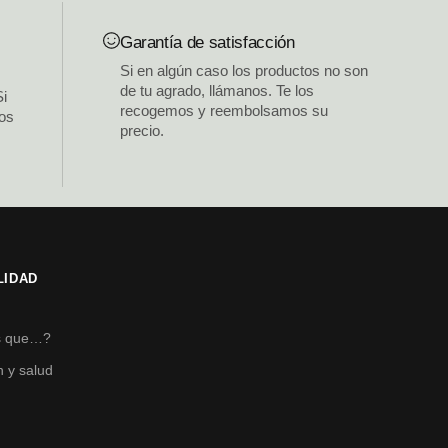
Garantía de satisfacción
Si en algún caso los productos no son
de tu agrado, llámanos. Te los
Si
recogemos y reembolsamos su
los
precio.
LIDAD
s
s que…?
n y salud