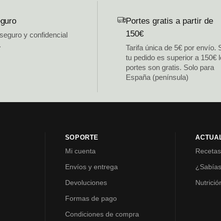
guro
Portes gratis a partir de
150€
 seguro y confidencial
.
Tarifa única de 5€ por envío. 
tu pedido es superior a 150€ 
portes son gratis. Solo para
España (península)
SOPORTE
ACTUA
Mi cuenta
Receta
Envíos y entrega
¿Sabía
Devoluciones
Nutrició
Formas de pago
Condiciones de compra