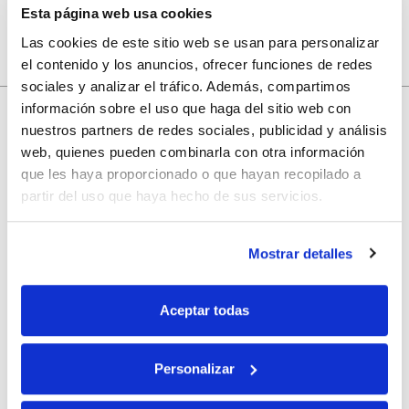
Esta página web usa cookies
Las cookies de este sitio web se usan para personalizar
el contenido y los anuncios, ofrecer funciones de redes
sociales y analizar el tráfico. Además, compartimos
información sobre el uso que haga del sitio web con
nuestros partners de redes sociales, publicidad y análisis
10% de descuento
web, quienes pueden combinarla con otra información
que les haya proporcionado o que hayan recopilado a
partir del uso que haya hecho de sus servicios.
con tu primera compra.
Mostrar detalles
Apúntate
a nuestra newsletter para recibir nuestras
ofertas
y
disfruta de
un 10% de descuento
en tu primera compra.
Aceptar todas
Personalizar