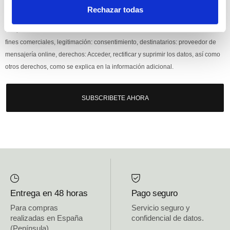
Si, he leído y acepto la política de protección de datos.
Rechazar todas
Responsable: HIJOS DE JOSÉ SERRATS S.A. Finalidad: tratamientos con
fines comerciales, legitimación: consentimiento, destinatarios: proveedor de
mensajería online, derechos: Acceder, rectificar y suprimir los datos, así como
otros derechos, como se explica en la información adicional.
SUBSCRIBETE AHORA
Entrega en 48 horas
Pago seguro
Para compras
Servicio seguro y
realizadas en España
confidencial de datos.
(Península)