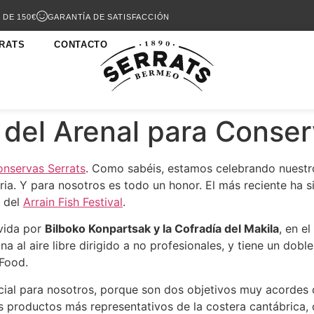
 DE 150€
GARANTÍA DE SATISFACCIÓN
RATS
CONTACTO
del Arenal para Conser
nservas Serrats
. Como sabéis, estamos celebrando nuest
ia. Y para nosotros es todo un honor. El más reciente ha si
n del
Arrain Fish Festival
.
ovida por
Bilboko Konpartsak y la Cofradía del Makila
, en e
a al aire libre dirigido a no profesionales, y tiene un dobl
 Food.
al para nosotros, porque son dos objetivos muy acordes co
s productos más representativos de la costera cantábrica,