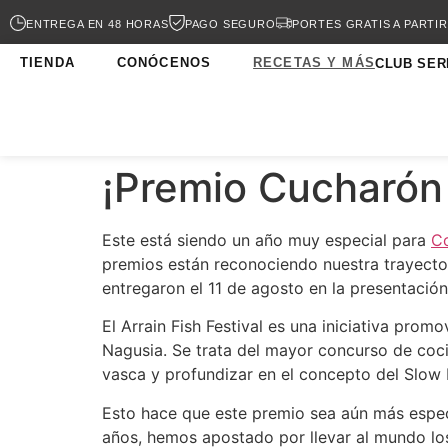
ENTREGA EN 48 HORAS
PAGO SEGURO
PORTES GRATIS A PARTIR
TIENDA
CONÓCENOS
RECETAS Y MÁS
CLUB SER
¡Premio Cucharón 
Este está siendo un año muy especial para
Co
premios están reconociendo nuestra trayector
entregaron el 11 de agosto en la presentació
El Arrain Fish Festival es una iniciativa prom
Nagusia. Se trata del mayor concurso de cocin
vasca y profundizar en el concepto del Slow
Esto hace que este premio sea aún más especi
años, hemos apostado por llevar al mundo lo