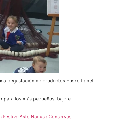
r una degustación de productos Eusko Label
do para los más pequeños, bajo el
h Festival
Aste Nagusia
Conservas