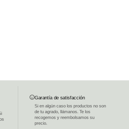
Garantía de satisfacción
Si en algún caso los productos no son
de tu agrado, llámanos. Te los
Si
recogemos y reembolsamos su
los
precio.