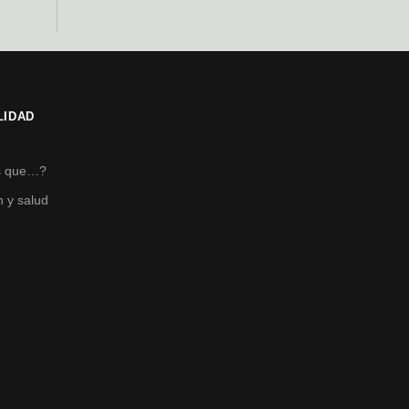
LIDAD
s
s que…?
n y salud