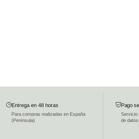
Entrega en 48 horas
Pago se
Para compras realizadas en España
Servicio
(Península)
de datos