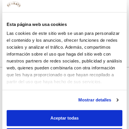
Guarda mi nombre, correo electrónico y web en este
navegador para la próxima vez que comente.
Esta página web usa cookies
Las cookies de este sitio web se usan para personalizar
el contenido y los anuncios, ofrecer funciones de redes
sociales y analizar el tráfico. Además, compartimos
información sobre el uso que haga del sitio web con
nuestros partners de redes sociales, publicidad y análisis
web, quienes pueden combinarla con otra información
que les haya proporcionado o que hayan recopilado a
partir del uso que haya hecho de sus servicios.
10% de descuento
Mostrar detalles
con tu primera compra.
Aceptar todas
Apúntate
a nuestra newsletter para recibir nuestras
ofertas
y