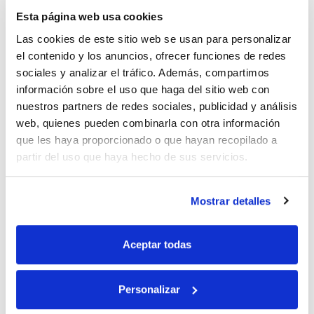
¡envíanos tu
Esta página web usa cookies
receta y podrá
ser tuyo!
Las cookies de este sitio web se usan para personalizar
el contenido y los anuncios, ofrecer funciones de redes
[button
sociales y analizar el tráfico. Además, compartimos
url=»https://serrats.com/recetas/concurso-de-recetas/»
información sobre el uso que haga del sitio web con
color=»color» customcolor=»» iconcolor=»white»
nuestros partners de redes sociales, publicidad y análisis
target=»_blank» custom_class=»» ]Participar[/button]
web, quienes pueden combinarla con otra información
Deja una respuesta
que les haya proporcionado o que hayan recopilado a
partir del uso que haya hecho de sus servicios.
Tu dirección de correo electrónico no será publicada.
Los campos obligatorios están marcados con
*
Mostrar detalles
Comentario
*
Aceptar todas
Personalizar