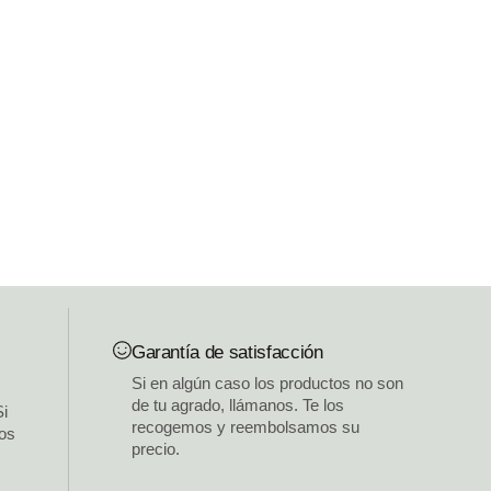
Garantía de satisfacción
Si en algún caso los productos no son
de tu agrado, llámanos. Te los
Si
recogemos y reembolsamos su
los
precio.