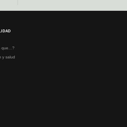
LIDAD
s
s que…?
n y salud