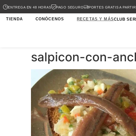
ENTREGA EN 48 HORAS
PAGO SEGURO
PORTES GRATIS A PARTIR
TIENDA
CONÓCENOS
RECETAS Y MÁS
CLUB SER
salpicon-con-an