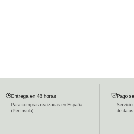
Entrega en 48 horas
Pago se
Para compras realizadas en España
Servicio
(Península)
de datos