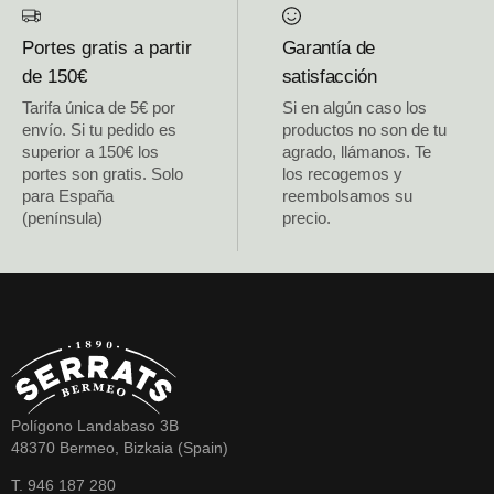
Portes gratis a partir
Garantía de
de 150€
satisfacción
Tarifa única de 5€ por
Si en algún caso los
envío. Si tu pedido es
productos no son de tu
superior a 150€ los
agrado, llámanos. Te
portes son gratis. Solo
los recogemos y
para España
reembolsamos su
(península)
precio.
Polígono Landabaso 3B
48370 Bermeo, Bizkaia (Spain)
T. 946 187 280