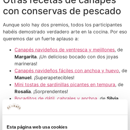
con conservas de pescado
Aunque solo hay dos premios, todos los participantes
habéis demostrado verdadero arte en la cocina. Por eso
queremos dar un fuerte aplauso a:
Canapés navideños de ventresca y mejillones
, de
Margarita
. ¡Un delicioso bocado con dos joyas
marineras!
Canapés navideños fáciles con anchoa y huevo
, de
Manuel
. ¡Superapetecibles!
Mini tostas de sardinillas picantes en tempura
, de
Rosalía
. ¡Sorprendentes!
Bocaditos de dátil, cabrales y anchoa
, de
Silvia
.
Una delicia llena de contrastes.
Canapés fríos sencillos
, de
Manuel
. Vistosos y
deliciosos.
Canapés navideños con pan de molde
, de
Esta página web usa cookies