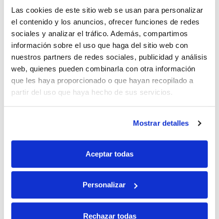
Fernandi
. Un clásico que siempre triunfa.
Las cookies de este sitio web se usan para personalizar
Pintxo de tomate, queso y anchoa
, de
Silvia
. Unos
el contenido y los anuncios, ofrecer funciones de redes
bocados deliciosos con un toque especial.
sociales y analizar el tráfico. Además, compartimos
Nos encanta ver que compartimos la misma pasión por
información sobre el uso que haga del sitio web con
la cocina y os invitamos a seguir participando en
nuestros partners de redes sociales, publicidad y análisis
nuestro concurso bimensual habitual.
web, quienes pueden combinarla con otra información
que les haya proporcionado o que hayan recopilado a
Concurso de recetas
partir del uso que haya hecho de sus servicios.
Tras dejar
Mostrar detalles
atrás la
Navidad,
vuelve el
Aceptar todas
concurso de
recetas
bimensual, en el que podrás ganar esta Caja Regalo con
Personalizar
nuestros productos estrella.
[button url=»https://serrats.com/recetas/concurso-de-
Rechazar todas