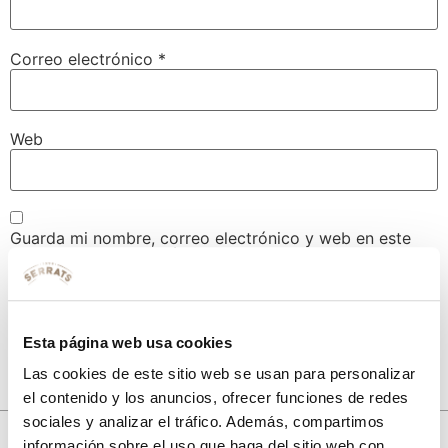
Correo electrónico
*
Web
Guarda mi nombre, correo electrónico y web en este
navegador para la próxima vez que comente.
Esta página web usa cookies
Las cookies de este sitio web se usan para personalizar
el contenido y los anuncios, ofrecer funciones de redes
sociales y analizar el tráfico. Además, compartimos
10% de descuento
información sobre el uso que haga del sitio web con