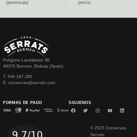
(península)
precio.
Polígono Landabaso 3B
48370 Bermeo, Bizkaia (Spain)
T. 946 187 280
E. conservas@serrats.com
FORMAS DE PAGO
SíGUENOS
© 2023 Conservas
Serrats