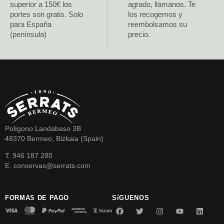
superior a 150€ los
agrado, llámanos. Te
portes son gratis. Solo
los recogemos y
para España
reembolsamos su
(península)
precio.
Polígono Landabaso 3B
48370 Bermeo, Bizkaia (Spain)
T. 946 187 280
E. conservas@serrats.com
FORMAS DE PAGO
SíGUENOS