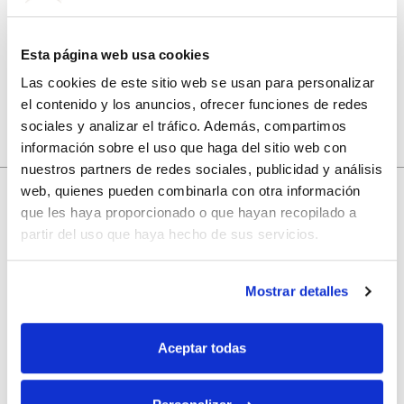
Guarda mi nombre, correo electrónico y web en este
navegador para la próxima vez que comente.
Esta página web usa cookies
Las cookies de este sitio web se usan para personalizar
el contenido y los anuncios, ofrecer funciones de redes
sociales y analizar el tráfico. Además, compartimos
información sobre el uso que haga del sitio web con
nuestros partners de redes sociales, publicidad y análisis
web, quienes pueden combinarla con otra información
que les haya proporcionado o que hayan recopilado a
10% de descuento
partir del uso que haya hecho de sus servicios.
con tu primera compra.
Mostrar detalles
Aceptar todas
Apúntate
a nuestra newsletter para recibir nuestras
ofertas
y
disfruta de
un 10% de descuento
en tu primera compra.