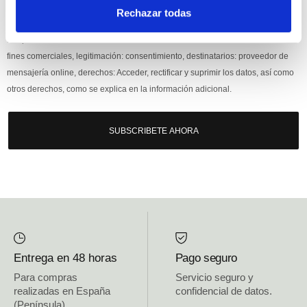
Si, he leído y acepto la política de protección de datos.
Rechazar todas
Responsable: HIJOS DE JOSÉ SERRATS S.A. Finalidad: tratamientos con
fines comerciales, legitimación: consentimiento, destinatarios: proveedor de
mensajería online, derechos: Acceder, rectificar y suprimir los datos, así como
otros derechos, como se explica en la información adicional.
SUBSCRIBETE AHORA
Entrega en 48 horas
Pago seguro
Para compras
Servicio seguro y
realizadas en España
confidencial de datos.
(Península)