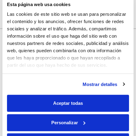
Esta página web usa cookies
Las cookies de este sitio web se usan para personalizar
el contenido y los anuncios, ofrecer funciones de redes
sociales y analizar el tráfico. Además, compartimos
información sobre el uso que haga del sitio web con
nuestros partners de redes sociales, publicidad y análisis
10% de descuento
web, quienes pueden combinarla con otra información
que les haya proporcionado o que hayan recopilado a
partir del uso que haya hecho de sus servicios.
con tu primera compra.
Mostrar detalles
Apúntate
a nuestra newsletter para recibir nuestras
ofertas
y
disfruta de
un 10% de descuento
en tu primera compra.
Aceptar todas
Personalizar