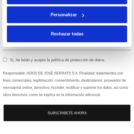
Apúntate
a nuestra newsletter para recibir nuestras
ofertas
y
Personalizar
disfruta de
un 10% de descuento
en tu primera compra.
Rechazar todas
Si, he leído y acepto la política de protección de datos.
Responsable: HIJOS DE JOSÉ SERRATS S.A. Finalidad: tratamientos con
fines comerciales, legitimación: consentimiento, destinatarios: proveedor de
mensajería online, derechos: Acceder, rectificar y suprimir los datos, así como
otros derechos, como se explica en la información adicional.
SUBSCRIBETE AHORA