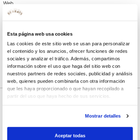
Web
Guarda mi nombre, correo electrónico y web en este
Esta página web usa cookies
navegador para la próxima vez que comente.
Las cookies de este sitio web se usan para personalizar
el contenido y los anuncios, ofrecer funciones de redes
sociales y analizar el tráfico. Además, compartimos
información sobre el uso que haga del sitio web con
nuestros partners de redes sociales, publicidad y análisis
web, quienes pueden combinarla con otra información
que les haya proporcionado o que hayan recopilado a
partir del uso que haya hecho de sus servicios.
10% de descuento
Mostrar detalles
con tu primera compra.
Aceptar todas