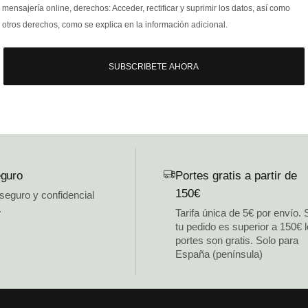
mensajería online, derechos: Acceder, rectificar y suprimir los datos, así como
otros derechos, como se explica en la información adicional.
SUBSCRIBETE AHORA
guro
Portes gratis a partir de
150€
 seguro y confidencial
.
Tarifa única de 5€ por envío. 
tu pedido es superior a 150€ 
portes son gratis. Solo para
España (península)