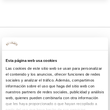
10% de descuento
con tu primera compra.
Esta página web usa cookies
Las cookies de este sitio web se usan para personalizar
el contenido y los anuncios, ofrecer funciones de redes
Apúntate
a nuestra newsletter para recibir nuestras
ofertas
y
sociales y analizar el tráfico. Además, compartimos
disfruta de
un 10% de descuento
en tu primera compra.
información sobre el uso que haga del sitio web con
nuestros partners de redes sociales, publicidad y análisis
web, quienes pueden combinarla con otra información
que les haya proporcionado o que hayan recopilado a
partir del uso que haya hecho de sus servicios.