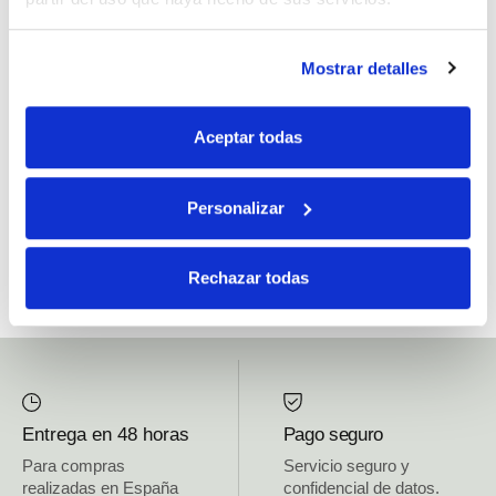
Si, he leído y acepto la política de protección de datos.
Mostrar detalles
Responsable: HIJOS DE JOSÉ SERRATS S.A. Finalidad: tratamientos con
fines comerciales, legitimación: consentimiento, destinatarios: proveedor de
Aceptar todas
mensajería online, derechos: Acceder, rectificar y suprimir los datos, así como
otros derechos, como se explica en la información adicional.
Personalizar
SUBSCRIBETE AHORA
Rechazar todas
Entrega en 48 horas
Pago seguro
Para compras
Servicio seguro y
realizadas en España
confidencial de datos.