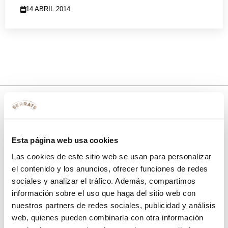
14 ABRIL 2014
10% de descuento
Esta página web usa cookies
con tu primera compra.
Las cookies de este sitio web se usan para personalizar
el contenido y los anuncios, ofrecer funciones de redes
sociales y analizar el tráfico. Además, compartimos
Apúntate
a nuestra newsletter para recibir nuestras
ofertas
y
información sobre el uso que haga del sitio web con
disfruta de
un 10% de descuento
en tu primera compra.
nuestros partners de redes sociales, publicidad y análisis
web, quienes pueden combinarla con otra información