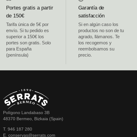
Portes gratis a partir
Garantía de
de 150€
satisfacción
Tarifa única de 5€ por
Si en algún caso los
envío. Si tu pedido es
productos no son de tu
superior a 150€ los
agrado, llámanos. Te
portes son gratis. Solo
los recogemos y
para España
reembolsamos su
(península)
precio.
Polígono Landabaso 3B
48370 Bermeo, Bizkaia (Spain)
T. 946 187 280
E. conservas@serrats.com