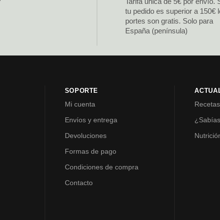
Tarifa única de 5€ por envío. 
tu pedido es superior a 150€ 
portes son gratis. Solo para
España (península)
SOPORTE
ACTUA
Mi cuenta
Receta
Envíos y entrega
¿Sabía
Devoluciones
Nutrició
Formas de pago
Condiciones de compra
Contacto