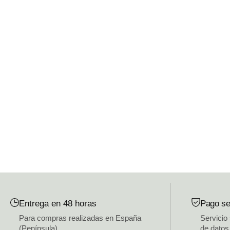
Entrega en 48 horas
Pago se
Para compras realizadas en España
Servicio
(Península)
de datos