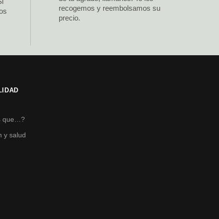
Si
recogemos y reembolsamos su
los
precio.
LIDAD
s
s que…?
n y salud