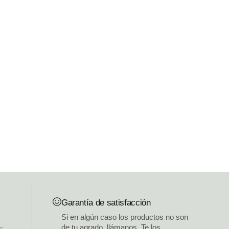
Garantía de satisfacción
Si en algún caso los productos no son
de tu agrado, llámanos. Te los