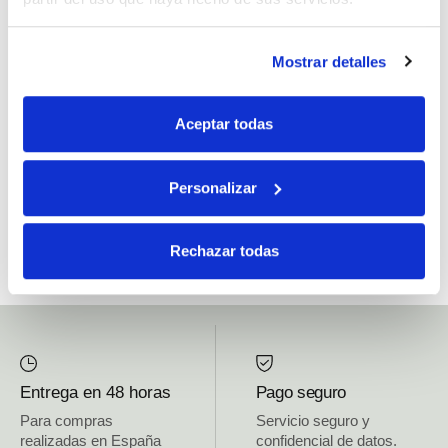
Si, he leído y acepto la política de protección de datos.
Mostrar detalles
Responsable: HIJOS DE JOSÉ SERRATS S.A. Finalidad: tratamientos con
fines comerciales, legitimación: consentimiento, destinatarios: proveedor de
Aceptar todas
mensajería online, derechos: Acceder, rectificar y suprimir los datos, así como
otros derechos, como se explica en la información adicional.
Personalizar
SUBSCRIBETE AHORA
Rechazar todas
Entrega en 48 horas
Pago seguro
Para compras
Servicio seguro y
realizadas en España
confidencial de datos.