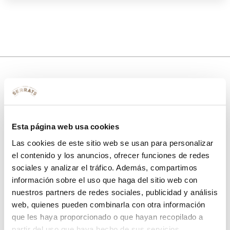
10% de descuento
con tu primera compra.
Esta página web usa cookies
Las cookies de este sitio web se usan para personalizar
el contenido y los anuncios, ofrecer funciones de redes
Apúntate
a nuestra newsletter para recibir nuestras
ofertas
y
sociales y analizar el tráfico. Además, compartimos
disfruta de
un 10% de descuento
en tu primera compra.
información sobre el uso que haga del sitio web con
nuestros partners de redes sociales, publicidad y análisis
web, quienes pueden combinarla con otra información
que les haya proporcionado o que hayan recopilado a
partir del uso que haya hecho de sus servicios.