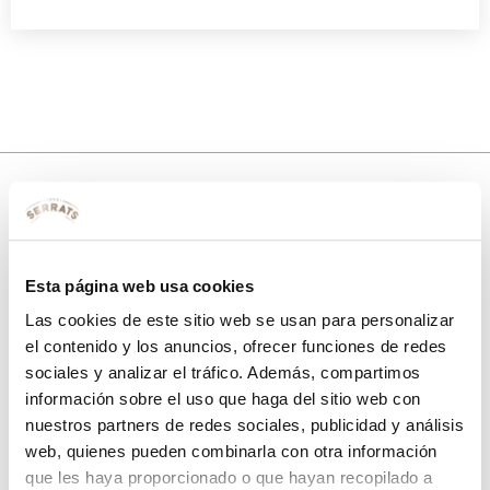
10% de descuento
con tu primera compra.
Esta página web usa cookies
Las cookies de este sitio web se usan para personalizar
el contenido y los anuncios, ofrecer funciones de redes
sociales y analizar el tráfico. Además, compartimos
Apúntate
a nuestra newsletter para recibir nuestras
ofertas
y
disfruta de
un 10% de descuento
en tu primera compra.
información sobre el uso que haga del sitio web con
nuestros partners de redes sociales, publicidad y análisis
web, quienes pueden combinarla con otra información
que les haya proporcionado o que hayan recopilado a