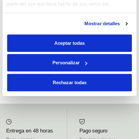
partir del uso que haya hecho de sus servicios.
Si, he leído y acepto la política de protección de datos.
Mostrar detalles
Responsable: HIJOS DE JOSÉ SERRATS S.A. Finalidad: tratamientos con
fines comerciales, legitimación: consentimiento, destinatarios: proveedor de
Aceptar todas
mensajería online, derechos: Acceder, rectificar y suprimir los datos, así como
otros derechos, como se explica en la información adicional.
Personalizar
SUBSCRIBETE AHORA
Rechazar todas
Entrega en 48 horas
Pago seguro