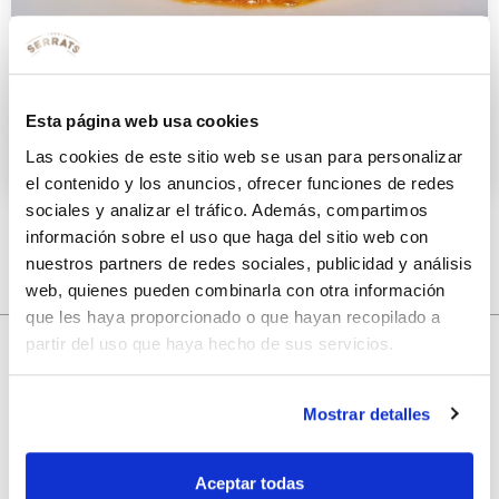
Arroz caldoso de caviar de oricios
y rape
Esta página web usa cookies
15 NOVIEMBRE 2011
Las cookies de este sitio web se usan para personalizar
el contenido y los anuncios, ofrecer funciones de redes
sociales y analizar el tráfico. Además, compartimos
información sobre el uso que haga del sitio web con
nuestros partners de redes sociales, publicidad y análisis
web, quienes pueden combinarla con otra información
que les haya proporcionado o que hayan recopilado a
partir del uso que haya hecho de sus servicios.
10% de descuento
Mostrar detalles
con tu primera compra.
Aceptar todas