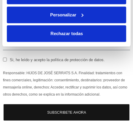
Apúntate
a nuestra newsletter para recibir nuestras
ofertas
y
Personalizar
disfruta de
un 10% de descuento
en tu primera compra.
Rechazar todas
Si, he leído y acepto la política de protección de datos.
Responsable: HIJOS DE JOSÉ SERRATS S.A. Finalidad: tratamientos con
fines comerciales, legitimación: consentimiento, destinatarios: proveedor de
mensajería online, derechos: Acceder, rectificar y suprimir los datos, así como
otros derechos, como se explica en la información adicional.
SUBSCRIBETE AHORA