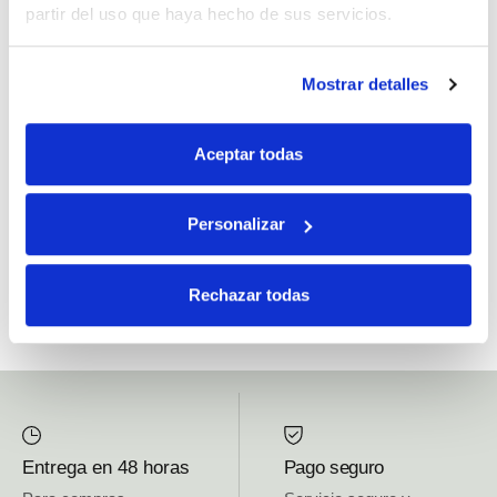
partir del uso que haya hecho de sus servicios.
Si, he leído y acepto la política de protección de datos.
Mostrar detalles
Responsable: HIJOS DE JOSÉ SERRATS S.A. Finalidad: tratamientos con
fines comerciales, legitimación: consentimiento, destinatarios: proveedor de
Aceptar todas
mensajería online, derechos: Acceder, rectificar y suprimir los datos, así como
otros derechos, como se explica en la información adicional.
Personalizar
SUBSCRIBETE AHORA
Rechazar todas
Entrega en 48 horas
Pago seguro