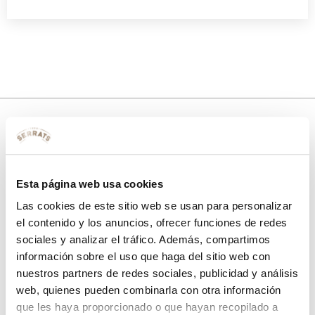
10% de descuento
con tu primera compra.
Esta página web usa cookies
Las cookies de este sitio web se usan para personalizar
el contenido y los anuncios, ofrecer funciones de redes
sociales y analizar el tráfico. Además, compartimos
Apúntate
a nuestra newsletter para recibir nuestras
ofertas
y
disfruta de
un 10% de descuento
en tu primera compra.
información sobre el uso que haga del sitio web con
nuestros partners de redes sociales, publicidad y análisis
web, quienes pueden combinarla con otra información
que les haya proporcionado o que hayan recopilado a