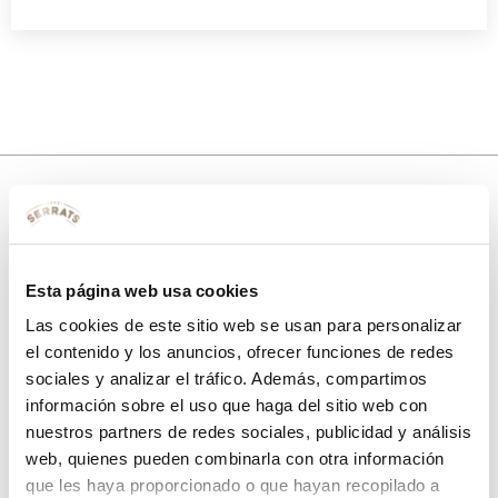
10% de descuento
con tu primera compra.
Esta página web usa cookies
Las cookies de este sitio web se usan para personalizar
el contenido y los anuncios, ofrecer funciones de redes
sociales y analizar el tráfico. Además, compartimos
Apúntate
a nuestra newsletter para recibir nuestras
ofertas
y
disfruta de
un 10% de descuento
en tu primera compra.
información sobre el uso que haga del sitio web con
nuestros partners de redes sociales, publicidad y análisis
web, quienes pueden combinarla con otra información
que les haya proporcionado o que hayan recopilado a