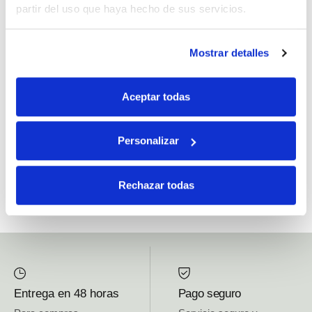
partir del uso que haya hecho de sus servicios.
Si, he leído y acepto la política de protección de datos.
Mostrar detalles
Responsable: HIJOS DE JOSÉ SERRATS S.A. Finalidad: tratamientos con
fines comerciales, legitimación: consentimiento, destinatarios: proveedor de
Aceptar todas
mensajería online, derechos: Acceder, rectificar y suprimir los datos, así como
otros derechos, como se explica en la información adicional.
Personalizar
SUBSCRIBETE AHORA
Rechazar todas
Entrega en 48 horas
Pago seguro