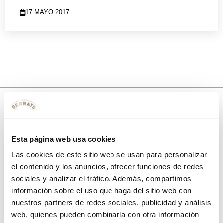
17 MAYO 2017
10% de descuento
Esta página web usa cookies
con tu primera compra.
Las cookies de este sitio web se usan para personalizar
el contenido y los anuncios, ofrecer funciones de redes
sociales y analizar el tráfico. Además, compartimos
Apúntate
a nuestra newsletter para recibir nuestras
ofertas
y
información sobre el uso que haga del sitio web con
disfruta de
un 10% de descuento
en tu primera compra.
nuestros partners de redes sociales, publicidad y análisis
web, quienes pueden combinarla con otra información