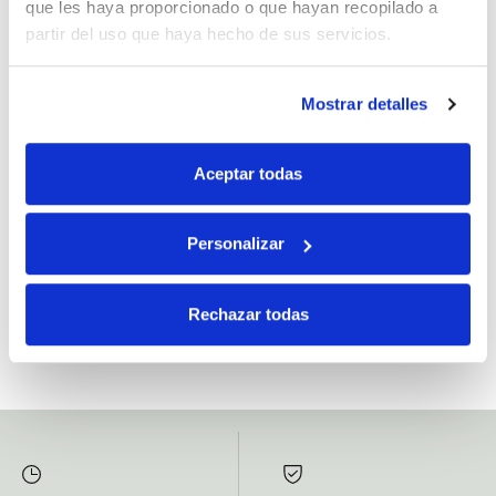
que les haya proporcionado o que hayan recopilado a
partir del uso que haya hecho de sus servicios.
Mostrar detalles
Si, he leído y acepto la política de protección de datos.
Responsable: HIJOS DE JOSÉ SERRATS S.A. Finalidad: tratamientos con
Aceptar todas
fines comerciales, legitimación: consentimiento, destinatarios: proveedor de
mensajería online, derechos: Acceder, rectificar y suprimir los datos, así como
otros derechos, como se explica en la información adicional.
Personalizar
SUBSCRIBETE AHORA
Rechazar todas