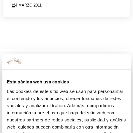
4 MARZO 2011
10% de descuento
Esta página web usa cookies
con tu primera compra.
Las cookies de este sitio web se usan para personalizar
el contenido y los anuncios, ofrecer funciones de redes
sociales y analizar el tráfico. Además, compartimos
Apúntate
a nuestra newsletter para recibir nuestras
ofertas
y
información sobre el uso que haga del sitio web con
disfruta de
un 10% de descuento
en tu primera compra.
nuestros partners de redes sociales, publicidad y análisis
web, quienes pueden combinarla con otra información