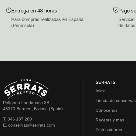
Entrega en 48 horas
Pago se
Para compras realizadas en España
Servicio
(Península)
de datos
SERRATS
Inicio
Tienda de conservas
Polígono Landabaso 3B
48370 Bermeo, Bizkaia (Spain)
Conócenos
T. 946 187 280
Recetas y más
E. conservas@serrats.com
Distribuidores