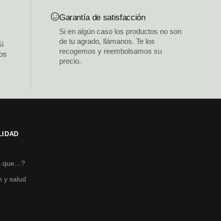
Garantía de satisfacción
Si en algún caso los productos no son
de tu agrado, llámanos. Te los
Si
recogemos y reembolsamos su
los
precio.
LIDAD
s
s que…?
n y salud