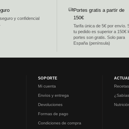
guro
Portes gratis a partir de
150€
 seguro y confidencial
.
Tarifa única de 5€ por envío. 
tu pedido es superior a 150€ 
portes son gratis. Solo para
España (península)
SOPORTE
ACTUA
Mi cuenta
Receta
Envíos y entrega
¿Sabía
Devoluciones
Nutrició
Formas de pago
Condiciones de compra