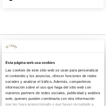
10% de descuento
Esta página web usa cookies
con tu primera compra.
Las cookies de este sitio web se usan para personalizar
el contenido y los anuncios, ofrecer funciones de redes
sociales y analizar el tráfico. Además, compartimos
Apúntate
a nuestra newsletter para recibir nuestras
ofertas
y
información sobre el uso que haga del sitio web con
disfruta de
un 10% de descuento
en tu primera compra.
nuestros partners de redes sociales, publicidad y análisis
web, quienes pueden combinarla con otra información
que les haya proporcionado o que hayan recopilado a