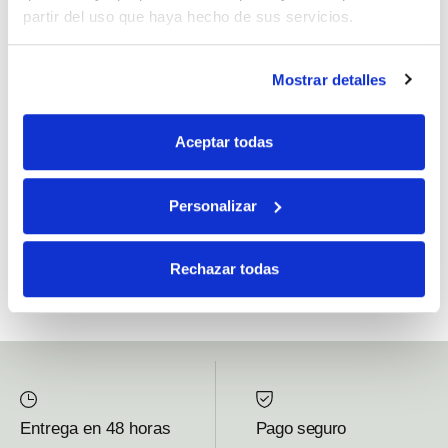
partir del uso que haya hecho de sus servicios.
Si, he leído y acepto la política de protección de datos.
Mostrar detalles
Responsable: HIJOS DE JOSÉ SERRATS S.A. Finalidad: tratamientos con
fines comerciales, legitimación: consentimiento, destinatarios: proveedor de
Aceptar todas
mensajería online, derechos: Acceder, rectificar y suprimir los datos, así como
otros derechos, como se explica en la información adicional.
Personalizar
SUBSCRIBETE AHORA
Rechazar todas
Entrega en 48 horas
Pago seguro