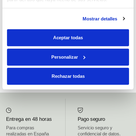
Si, he leído y acepto la política de protección de datos.
Mostrar detalles
Responsable: HIJOS DE JOSÉ SERRATS S.A. Finalidad: tratamientos con
fines comerciales, legitimación: consentimiento, destinatarios: proveedor de
Aceptar todas
mensajería online, derechos: Acceder, rectificar y suprimir los datos, así como
otros derechos, como se explica en la información adicional.
Personalizar
SUBSCRIBETE AHORA
Rechazar todas
Entrega en 48 horas
Pago seguro
Para compras
Servicio seguro y
realizadas en España
confidencial de datos.