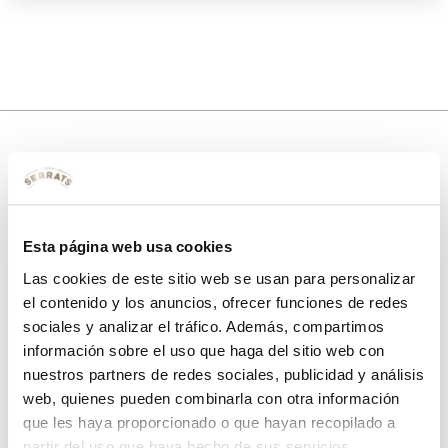
10% de descuento
con tu primera compra.
Esta página web usa cookies
Las cookies de este sitio web se usan para personalizar
el contenido y los anuncios, ofrecer funciones de redes
Apúntate
a nuestra newsletter para recibir nuestras
ofertas
y
sociales y analizar el tráfico. Además, compartimos
disfruta de
un 10% de descuento
en tu primera compra.
información sobre el uso que haga del sitio web con
nuestros partners de redes sociales, publicidad y análisis
web, quienes pueden combinarla con otra información
que les haya proporcionado o que hayan recopilado a
partir del uso que haya hecho de sus servicios.