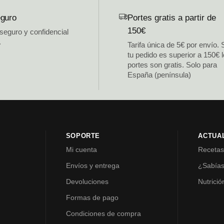
guro
Portes gratis a partir de
150€
 seguro y confidencial
.
Tarifa única de 5€ por envío. 
tu pedido es superior a 150€ 
portes son gratis. Solo para
España (península)
SOPORTE
ACTUA
Mi cuenta
Receta
Envíos y entrega
¿Sabía
Devoluciones
Nutrició
Formas de pago
Condiciones de compra