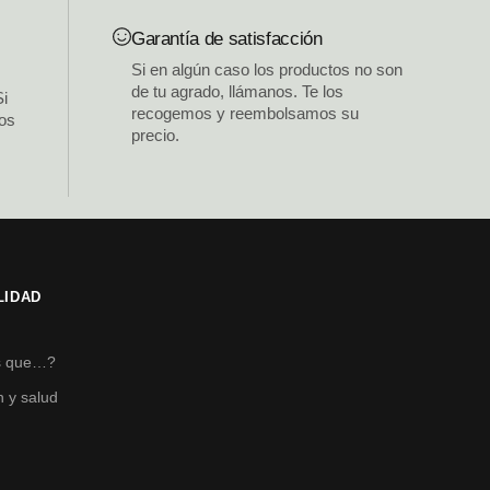
Garantía de satisfacción
Si en algún caso los productos no son
de tu agrado, llámanos. Te los
Si
recogemos y reembolsamos su
los
precio.
LIDAD
s
s que…?
n y salud