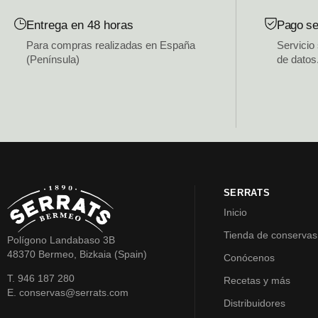
Entrega en 48 horas
Pago se
Para compras realizadas en España
Servicio
(Península)
de datos
SERRATS
Inicio
Tienda de conservas
Polígono Landabaso 3B
48370 Bermeo, Bizkaia (Spain)
Conócenos
T. 946 187 280
Recetas y más
E. conservas@serrats.com
Distribuidores