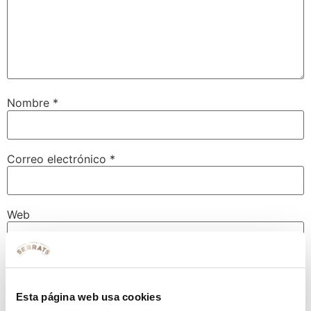
Nombre
*
Correo electrónico
*
Web
Guarda mi nombre, correo electrónico y web en este
navegador para la próxima vez que comente.
Esta página web usa cookies