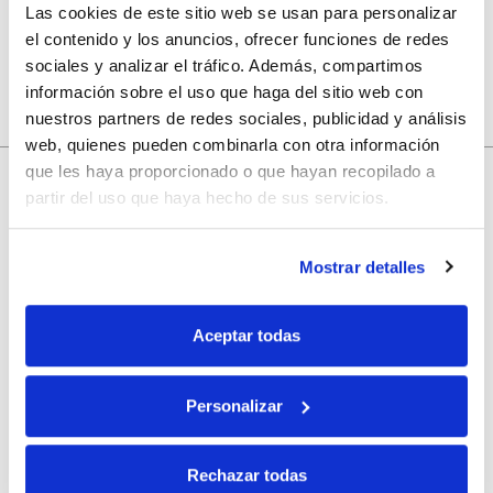
Las cookies de este sitio web se usan para personalizar
el contenido y los anuncios, ofrecer funciones de redes
sociales y analizar el tráfico. Además, compartimos
información sobre el uso que haga del sitio web con
nuestros partners de redes sociales, publicidad y análisis
web, quienes pueden combinarla con otra información
10% de descuento
que les haya proporcionado o que hayan recopilado a
partir del uso que haya hecho de sus servicios.
con tu primera compra.
Mostrar detalles
Apúntate
a nuestra newsletter para recibir nuestras
ofertas
y
Aceptar todas
disfruta de
un 10% de descuento
en tu primera compra.
Personalizar
Rechazar todas