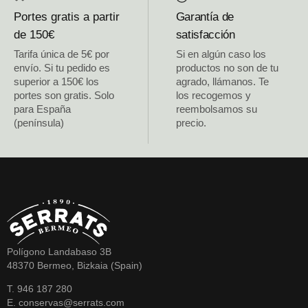
Portes gratis a partir
Garantía de
de 150€
satisfacción
Tarifa única de 5€ por
Si en algún caso los
envío. Si tu pedido es
productos no son de tu
superior a 150€ los
agrado, llámanos. Te
portes son gratis. Solo
los recogemos y
para España
reembolsamos su
(península)
precio.
Polígono Landabaso 3B
48370 Bermeo, Bizkaia (Spain)
T. 946 187 280
E. conservas@serrats.com