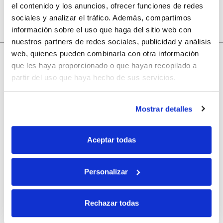
el contenido y los anuncios, ofrecer funciones de redes
sociales y analizar el tráfico. Además, compartimos
información sobre el uso que haga del sitio web con
nuestros partners de redes sociales, publicidad y análisis
10% de descuento
web, quienes pueden combinarla con otra información
que les haya proporcionado o que hayan recopilado a
partir del uso que haya hecho de sus servicios.
con tu primera compra.
Mostrar detalles
Apúntate
a nuestra newsletter para recibir nuestras
ofertas
y
disfruta de
un 10% de descuento
en tu primera compra.
Aceptar todas
Personalizar
Si, he leído y acepto la política de protección de datos.
Rechazar todas
Responsable: HIJOS DE JOSÉ SERRATS S.A. Finalidad: tratamientos con