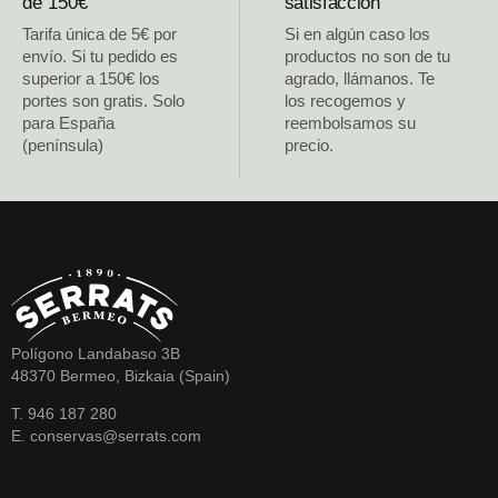
de 150€
satisfacción
Tarifa única de 5€ por
Si en algún caso los
envío. Si tu pedido es
productos no son de tu
superior a 150€ los
agrado, llámanos. Te
portes son gratis. Solo
los recogemos y
para España
reembolsamos su
(península)
precio.
Polígono Landabaso 3B
48370 Bermeo, Bizkaia (Spain)
T. 946 187 280
E. conservas@serrats.com