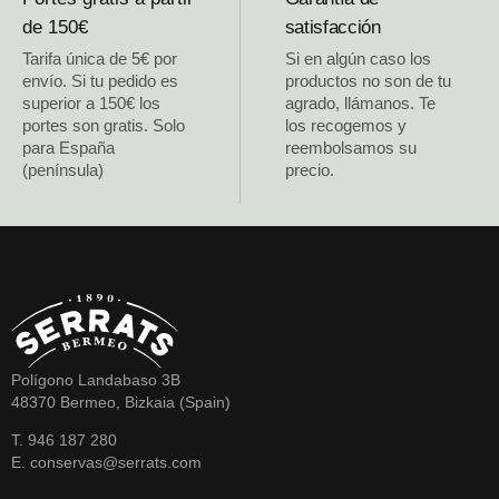
de 150€
satisfacción
Tarifa única de 5€ por
Si en algún caso los
envío. Si tu pedido es
productos no son de tu
superior a 150€ los
agrado, llámanos. Te
portes son gratis. Solo
los recogemos y
para España
reembolsamos su
(península)
precio.
Polígono Landabaso 3B
48370 Bermeo, Bizkaia (Spain)
T. 946 187 280
E. conservas@serrats.com