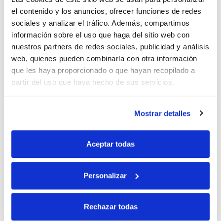
el contenido y los anuncios, ofrecer funciones de redes
sociales y analizar el tráfico. Además, compartimos
10% de descuento
información sobre el uso que haga del sitio web con
nuestros partners de redes sociales, publicidad y análisis
web, quienes pueden combinarla con otra información
con tu primera compra.
que les haya proporcionado o que hayan recopilado a
partir del uso que haya hecho de sus servicios.
Apúntate
a nuestra newsletter para recibir nuestras
ofertas
y
disfruta de
un 10% de descuento
en tu primera compra.
Mostrar detalles
Aceptar todas
Personalizar
Si, he leído y acepto la política de protección de datos.
Responsable: HIJOS DE JOSÉ SERRATS S.A. Finalidad: tratamientos con
Rechazar todas
fines comerciales, legitimación: consentimiento, destinatarios: proveedor de