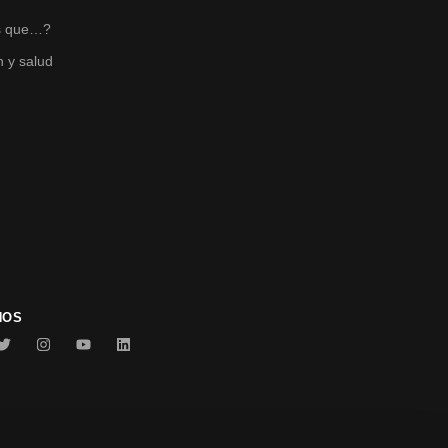
s que…?
n y salud
NOS