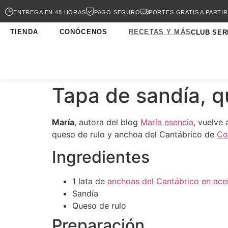
ENTREGA EN 48 HORAS
PAGO SEGURO
PORTES GRATIS A PARTIR
TIENDA
CONÓCENOS
RECETAS Y MÁS
CLUB SER
Tapa de sandía, q
María
, autora del blog
María esencia
, vuelve
queso de rulo y anchoa del Cantábrico de
Co
Ingredientes
1 lata de
anchoas del Cantábrico en acei
Sandía
Queso de rulo
Preparación