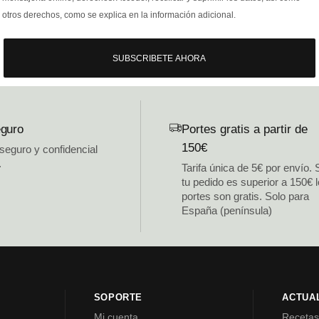
otros derechos, como se explica en la información adicional.
SUBSCRIBETE AHORA
guro
Portes gratis a partir de
150€
 seguro y confidencial
.
Tarifa única de 5€ por envío. 
tu pedido es superior a 150€ 
portes son gratis. Solo para
España (península)
SOPORTE
ACTUA
Mi cuenta
Receta