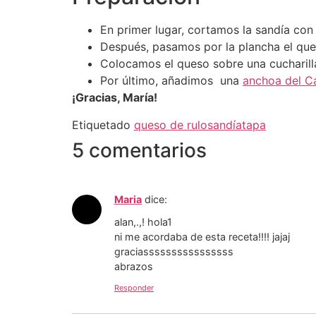
En primer lugar, cortamos la sandía con 
Después, pasamos por la plancha el que
Colocamos el queso sobre una cucharilla
Por último, añadimos una
anchoa del C
¡Gracias, María!
Etiquetado
queso de rulo
sandía
tapa
5 comentarios
Maria
dice:
alan,.,! hola1
ni me acordaba de esta receta!!!! jajaj
graciassssssssssssssss
abrazos
Responder