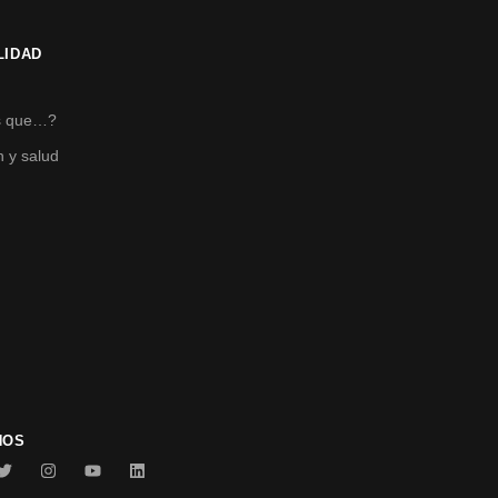
LIDAD
s
s que…?
n y salud
NOS