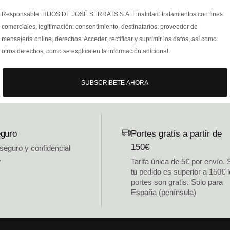
Responsable: HIJOS DE JOSÉ SERRATS S.A. Finalidad: tratamientos con fines
comerciales, legitimación: consentimiento, destinatarios: proveedor de
mensajería online, derechos: Acceder, rectificar y suprimir los datos, así como
otros derechos, como se explica en la información adicional.
SUBSCRIBETE AHORA
guro
Portes gratis a partir de
150€
 seguro y confidencial
.
Tarifa única de 5€ por envío. 
tu pedido es superior a 150€ 
portes son gratis. Solo para
España (península)