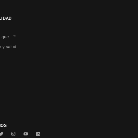
LIDAD
s
s que…?
n y salud
NOS