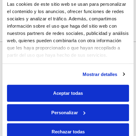
Las cookies de este sitio web se usan para personalizar
el contenido y los anuncios, ofrecer funciones de redes
sociales y analizar el tráfico. Además, compartimos
información sobre el uso que haga del sitio web con
nuestros partners de redes sociales, publicidad y análisis
web, quienes pueden combinarla con otra información
que les haya proporcionado o que hayan recopilado a
10% de descuento
partir del uso que haya hecho de sus servicios.
con tu primera compra.
Mostrar detalles
Apúntate
a nuestra newsletter para recibir nuestras
ofertas
y
Aceptar todas
disfruta de
un 10% de descuento
en tu primera compra.
Personalizar
Rechazar todas