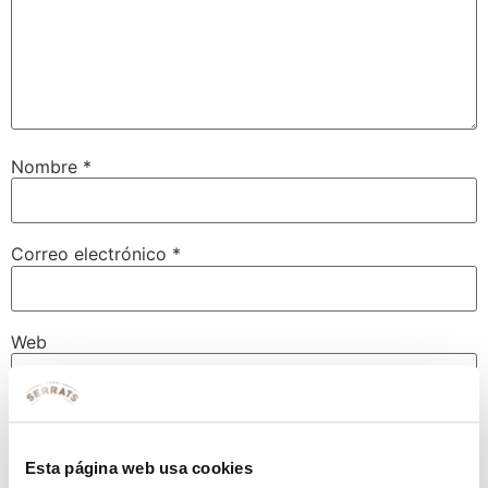
Nombre
*
Correo electrónico
*
Web
Guarda mi nombre, correo electrónico y web en este
navegador para la próxima vez que comente.
Esta página web usa cookies