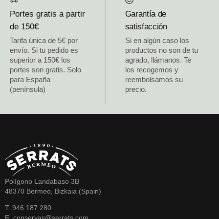
Portes gratis a partir
Garantía de
de 150€
satisfacción
Tarifa única de 5€ por
Si en algún caso los
envío. Si tu pedido es
productos no son de tu
superior a 150€ los
agrado, llámanos. Te
portes son gratis. Solo
los recogemos y
para España
reembolsamos su
(península)
precio.
Polígono Landabaso 3B
48370 Bermeo, Bizkaia (Spain)
T. 946 187 280
E. conservas@serrats.com