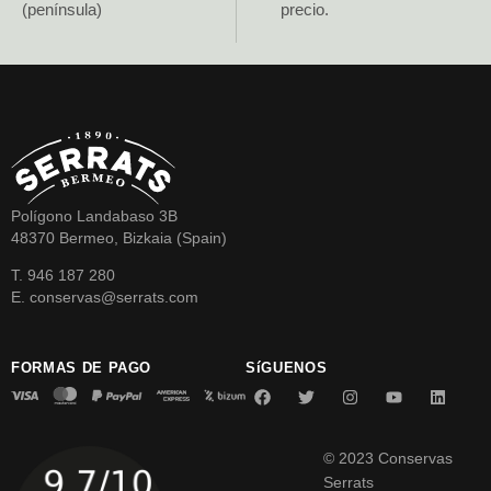
(península)
precio.
Polígono Landabaso 3B
48370 Bermeo, Bizkaia (Spain)
T. 946 187 280
E. conservas@serrats.com
FORMAS DE PAGO
SíGUENOS
© 2023 Conservas
Serrats