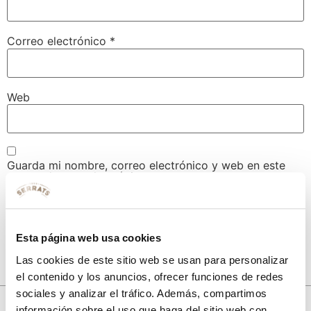
Correo electrónico
*
Web
Guarda mi nombre, correo electrónico y web en este
navegador para la próxima vez que comente.
Esta página web usa cookies
Las cookies de este sitio web se usan para personalizar
el contenido y los anuncios, ofrecer funciones de redes
sociales y analizar el tráfico. Además, compartimos
10% de descuento
información sobre el uso que haga del sitio web con