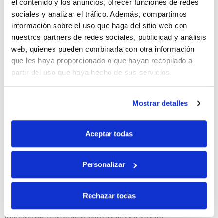
el contenido y los anuncios, ofrecer funciones de redes
sociales y analizar el tráfico. Además, compartimos
10% de descuento
información sobre el uso que haga del sitio web con
nuestros partners de redes sociales, publicidad y análisis
con tu primera compra.
web, quienes pueden combinarla con otra información
que les haya proporcionado o que hayan recopilado a
partir del uso que haya hecho de sus servicios.
Apúntate
a nuestra newsletter para recibir nuestras
ofertas
y
disfruta de
un 10% de descuento
en tu primera compra.
Mostrar detalles
Aceptar todas
Si, he leído y acepto la política de protección de datos.
Personalizar
Responsable: HIJOS DE JOSÉ SERRATS S.A. Finalidad: tratamientos con
fines comerciales, legitimación: consentimiento, destinatarios: proveedor de
Rechazar todas
mensajería online, derechos: Acceder, rectificar y suprimir los datos, así como
otros derechos, como se explica en la información adicional.