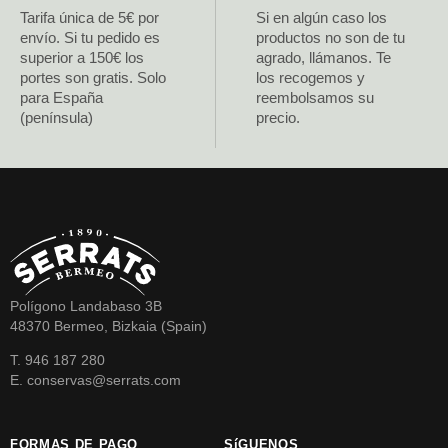
Tarifa única de 5€ por
Si en algún caso los
envío. Si tu pedido es
productos no son de tu
superior a 150€ los
agrado, llámanos. Te
portes son gratis. Solo
los recogemos y
para España
reembolsamos su
(península)
precio.
Polígono Landabaso 3B
48370 Bermeo, Bizkaia (Spain)
T. 946 187 280
E. conservas@serrats.com
FORMAS DE PAGO
SíGUENOS