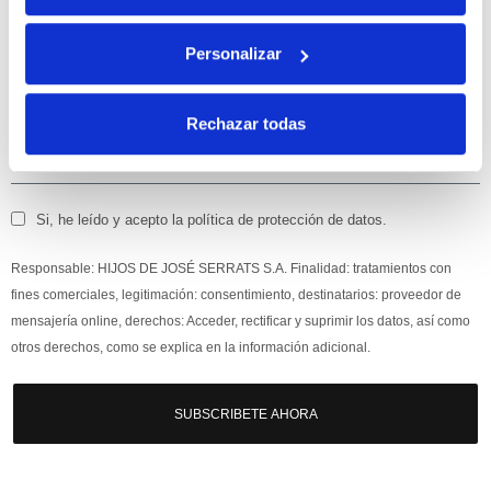
Apúntate
a nuestra newsletter para recibir nuestras
ofertas
y
Personalizar
disfruta de
un 10% de descuento
en tu primera compra.
Rechazar todas
Si, he leído y acepto la política de protección de datos.
Responsable: HIJOS DE JOSÉ SERRATS S.A. Finalidad: tratamientos con
fines comerciales, legitimación: consentimiento, destinatarios: proveedor de
mensajería online, derechos: Acceder, rectificar y suprimir los datos, así como
otros derechos, como se explica en la información adicional.
SUBSCRIBETE AHORA