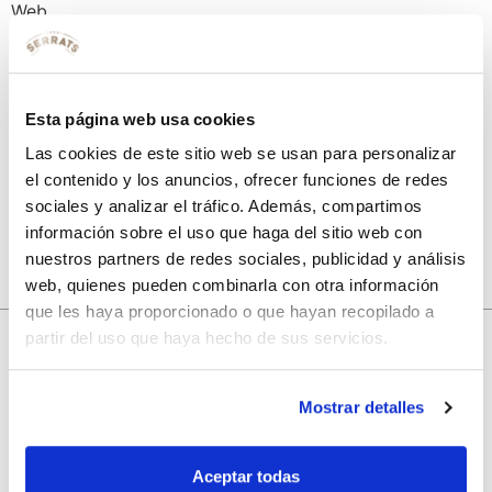
Web
Guarda mi nombre, correo electrónico y web en este
Esta página web usa cookies
navegador para la próxima vez que comente.
Las cookies de este sitio web se usan para personalizar
el contenido y los anuncios, ofrecer funciones de redes
sociales y analizar el tráfico. Además, compartimos
información sobre el uso que haga del sitio web con
nuestros partners de redes sociales, publicidad y análisis
web, quienes pueden combinarla con otra información
que les haya proporcionado o que hayan recopilado a
partir del uso que haya hecho de sus servicios.
10% de descuento
Mostrar detalles
con tu primera compra.
Aceptar todas