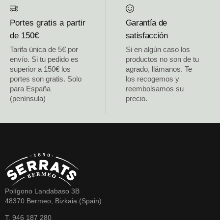
Portes gratis a partir
Garantía de
de 150€
satisfacción
Tarifa única de 5€ por
Si en algún caso los
envío. Si tu pedido es
productos no son de tu
superior a 150€ los
agrado, llámanos. Te
portes son gratis. Solo
los recogemos y
para España
reembolsamos su
(península)
precio.
Polígono Landabaso 3B
48370 Bermeo, Bizkaia (Spain)
T. 946 187 280