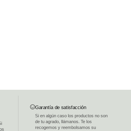
Garantía de satisfacción
Si en algún caso los productos no son
de tu agrado, llámanos. Te los
Si
recogemos y reembolsamos su
los