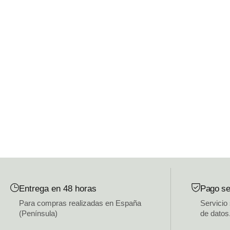
Entrega en 48 horas
Pago se
Para compras realizadas en España
Servicio
(Península)
de datos