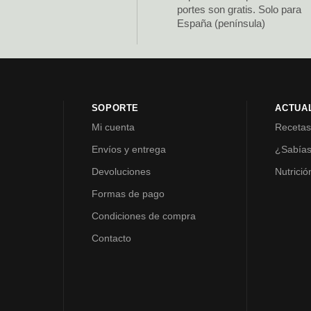
portes son gratis. Solo para
España (península)
SOPORTE
ACTUA
Mi cuenta
Receta
Envíos y entrega
¿Sabía
Devoluciones
Nutrició
Formas de pago
Condiciones de compra
Contacto