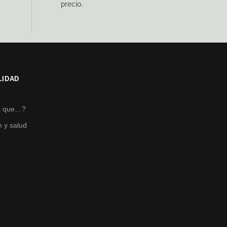
precio.
LIDAD
s
s que…?
n y salud