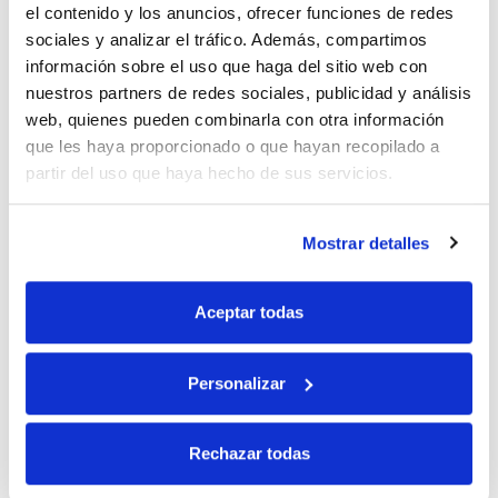
el contenido y los anuncios, ofrecer funciones de redes
sociales y analizar el tráfico. Además, compartimos
10% de descuento
información sobre el uso que haga del sitio web con
nuestros partners de redes sociales, publicidad y análisis
con tu primera compra.
web, quienes pueden combinarla con otra información
que les haya proporcionado o que hayan recopilado a
partir del uso que haya hecho de sus servicios.
Apúntate
a nuestra newsletter para recibir nuestras
ofertas
y
disfruta de
un 10% de descuento
en tu primera compra.
Mostrar detalles
Aceptar todas
Si, he leído y acepto la política de protección de datos.
Personalizar
Responsable: HIJOS DE JOSÉ SERRATS S.A. Finalidad: tratamientos con
Rechazar todas
fines comerciales, legitimación: consentimiento, destinatarios: proveedor de
mensajería online, derechos: Acceder, rectificar y suprimir los datos, así como