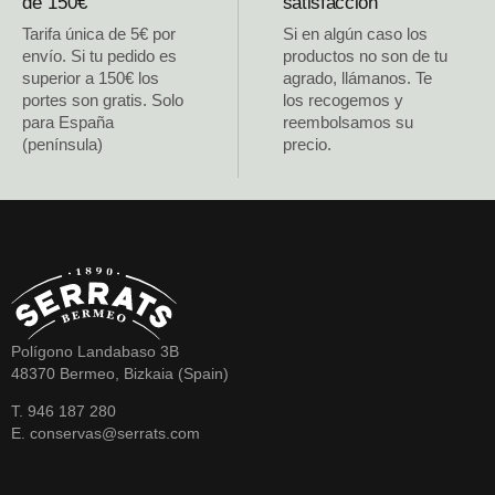
de 150€
satisfacción
Tarifa única de 5€ por
Si en algún caso los
envío. Si tu pedido es
productos no son de tu
superior a 150€ los
agrado, llámanos. Te
portes son gratis. Solo
los recogemos y
para España
reembolsamos su
(península)
precio.
Polígono Landabaso 3B
48370 Bermeo, Bizkaia (Spain)
T. 946 187 280
E. conservas@serrats.com