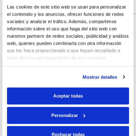
Las cookies de este sitio web se usan para personalizar
el contenido y los anuncios, ofrecer funciones de redes
sociales y analizar el tráfico. Además, compartimos
información sobre el uso que haga del sitio web con
10% de descuento
nuestros partners de redes sociales, publicidad y análisis
web, quienes pueden combinarla con otra información
que les haya proporcionado o que hayan recopilado a
con tu primera compra.
partir del uso que haya hecho de sus servicios.
Apúntate
a nuestra newsletter para recibir nuestras
ofertas
y
Mostrar detalles
disfruta de
un 10% de descuento
en tu primera compra.
Aceptar todas
Personalizar
Si, he leído y acepto la política de protección de datos.
Rechazar todas