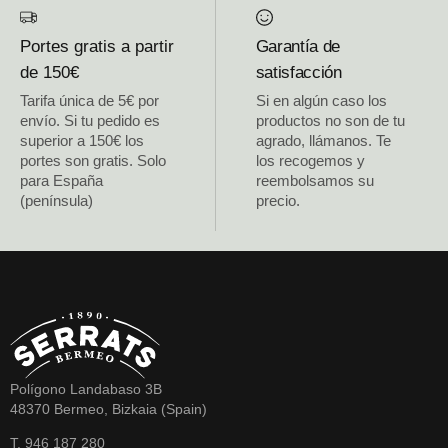
Portes gratis a partir
Garantía de
de 150€
satisfacción
Tarifa única de 5€ por
Si en algún caso los
envío. Si tu pedido es
productos no son de tu
superior a 150€ los
agrado, llámanos. Te
portes son gratis. Solo
los recogemos y
para España
reembolsamos su
(península)
precio.
Polígono Landabaso 3B
48370 Bermeo, Bizkaia (Spain)
T. 946 187 280