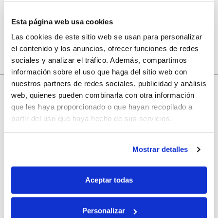
Esta página web usa cookies
Las cookies de este sitio web se usan para personalizar
el contenido y los anuncios, ofrecer funciones de redes
sociales y analizar el tráfico. Además, compartimos
información sobre el uso que haga del sitio web con
nuestros partners de redes sociales, publicidad y análisis
web, quienes pueden combinarla con otra información
que les haya proporcionado o que hayan recopilado a
10% de descuento
partir del uso que haya hecho de sus servicios.
con tu primera compra.
Mostrar detalles
Apúntate
a nuestra newsletter para recibir nuestras
ofertas
y
Aceptar todas
disfruta de
un 10% de descuento
en tu primera compra.
Personalizar