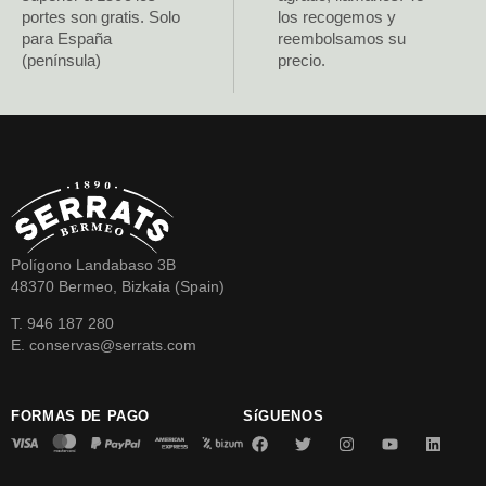
portes son gratis. Solo
los recogemos y
para España
reembolsamos su
(península)
precio.
Polígono Landabaso 3B
48370 Bermeo, Bizkaia (Spain)
T. 946 187 280
E. conservas@serrats.com
FORMAS DE PAGO
SíGUENOS