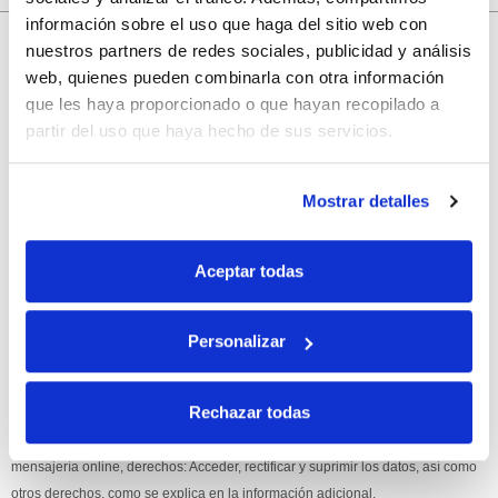
información sobre el uso que haga del sitio web con
10% de descuento
nuestros partners de redes sociales, publicidad y análisis
web, quienes pueden combinarla con otra información
con tu primera compra.
que les haya proporcionado o que hayan recopilado a
partir del uso que haya hecho de sus servicios.
Apúntate
a nuestra newsletter para recibir nuestras
ofertas
y
Mostrar detalles
disfruta de
un 10% de descuento
en tu primera compra.
Aceptar todas
Personalizar
Si, he leído y acepto la política de protección de datos.
Rechazar todas
Responsable: HIJOS DE JOSÉ SERRATS S.A. Finalidad: tratamientos con
fines comerciales, legitimación: consentimiento, destinatarios: proveedor de
mensajería online, derechos: Acceder, rectificar y suprimir los datos, así como
otros derechos, como se explica en la información adicional.