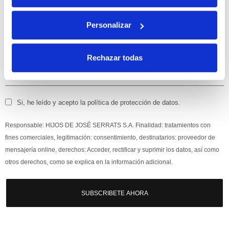
Apúntate
a nuestra newsletter para recibir nuestras
ofertas
y
Personalizar
disfruta de
un 10% de descuento
en tu primera compra.
Rechazar todas
Si, he leído y acepto la política de protección de datos.
Responsable: HIJOS DE JOSÉ SERRATS S.A. Finalidad: tratamientos con
fines comerciales, legitimación: consentimiento, destinatarios: proveedor de
mensajería online, derechos: Acceder, rectificar y suprimir los datos, así como
otros derechos, como se explica en la información adicional.
SUBSCRIBETE AHORA