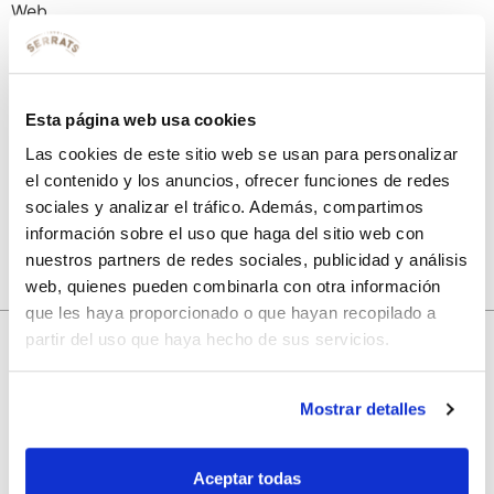
Web
Guarda mi nombre, correo electrónico y web en este
Esta página web usa cookies
navegador para la próxima vez que comente.
Las cookies de este sitio web se usan para personalizar
el contenido y los anuncios, ofrecer funciones de redes
sociales y analizar el tráfico. Además, compartimos
información sobre el uso que haga del sitio web con
nuestros partners de redes sociales, publicidad y análisis
web, quienes pueden combinarla con otra información
que les haya proporcionado o que hayan recopilado a
partir del uso que haya hecho de sus servicios.
10% de descuento
Mostrar detalles
con tu primera compra.
Aceptar todas