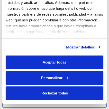
sociales y analizar el tráfico. Además, compartimos
Deja una respuesta
información sobre el uso que haga del sitio web con
nuestros partners de redes sociales, publicidad y análisis
Tu dirección de correo electrónico no será publicada.
web, quienes pueden combinarla con otra información
Los campos obligatorios están marcados con
*
que les haya proporcionado o que hayan recopilado a
partir del uso que haya hecho de sus servicios.
Comentario
*
Mostrar detalles
Aceptar todas
Personalizar
Rechazar todas
Nombre
*