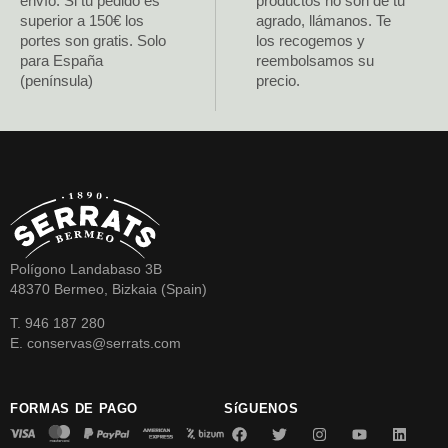
envío. Si tu pedido es
productos no son de tu
superior a 150€ los
agrado, llámanos. Te
portes son gratis. Solo
los recogemos y
para España
reembolsamos su
(península)
precio.
Polígono Landabaso 3B
48370 Bermeo, Bizkaia (Spain)
T. 946 187 280
E. conservas@serrats.com
FORMAS DE PAGO
SíGUENOS