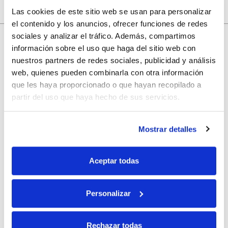
Las cookies de este sitio web se usan para personalizar
el contenido y los anuncios, ofrecer funciones de redes
sociales y analizar el tráfico. Además, compartimos
información sobre el uso que haga del sitio web con
10% de descuento
nuestros partners de redes sociales, publicidad y análisis
web, quienes pueden combinarla con otra información
que les haya proporcionado o que hayan recopilado a
con tu primera compra.
partir del uso que haya hecho de sus servicios.
Apúntate
a nuestra newsletter para recibir nuestras
ofertas
y
Mostrar detalles
disfruta de
un 10% de descuento
en tu primera compra.
Aceptar todas
Personalizar
Si, he leído y acepto la política de protección de datos.
Rechazar todas