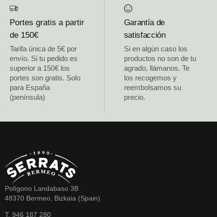
Portes gratis a partir
Garantía de
de 150€
satisfacción
Tarifa única de 5€ por
Si en algún caso los
envío. Si tu pedido es
productos no son de tu
superior a 150€ los
agrado, llámanos. Te
portes son gratis. Solo
los recogemos y
para España
reembolsamos su
(península)
precio.
Polígono Landabaso 3B
48370 Bermeo, Bizkaia (Spain)
T. 946 187 280