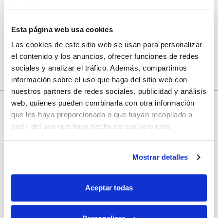
Guarda mi nombre, correo electrónico y web en este
navegador para la próxima vez que comente.
Esta página web usa cookies
Las cookies de este sitio web se usan para personalizar
el contenido y los anuncios, ofrecer funciones de redes
sociales y analizar el tráfico. Además, compartimos
información sobre el uso que haga del sitio web con
nuestros partners de redes sociales, publicidad y análisis
web, quienes pueden combinarla con otra información
que les haya proporcionado o que hayan recopilado a
10% de descuento
partir del uso que haya hecho de sus servicios.
con tu primera compra.
Mostrar detalles
Aceptar todas
Apúntate
a nuestra newsletter para recibir nuestras
ofertas
y
disfruta de
un 10% de descuento
en tu primera compra.