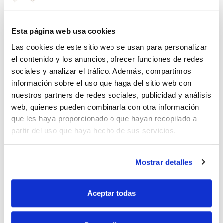
Guarda mi nombre, correo electrónico y web en este
navegador para la próxima vez que comente.
Esta página web usa cookies
Las cookies de este sitio web se usan para personalizar
el contenido y los anuncios, ofrecer funciones de redes
sociales y analizar el tráfico. Además, compartimos
información sobre el uso que haga del sitio web con
nuestros partners de redes sociales, publicidad y análisis
web, quienes pueden combinarla con otra información
que les haya proporcionado o que hayan recopilado a
10% de descuento
partir del uso que haya hecho de sus servicios.
con tu primera compra.
Mostrar detalles
Aceptar todas
Apúntate
a nuestra newsletter para recibir nuestras
ofertas
y
disfruta de
un 10% de descuento
en tu primera compra.