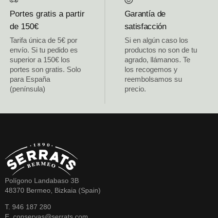
Portes gratis a partir
Garantía de
de 150€
satisfacción
Tarifa única de 5€ por
Si en algún caso los
envío. Si tu pedido es
productos no son de tu
superior a 150€ los
agrado, llámanos. Te
portes son gratis. Solo
los recogemos y
para España
reembolsamos su
(península)
precio.
Polígono Landabaso 3B
48370 Bermeo, Bizkaia (Spain)
T. 946 187 280
E. conservas@serrats.com