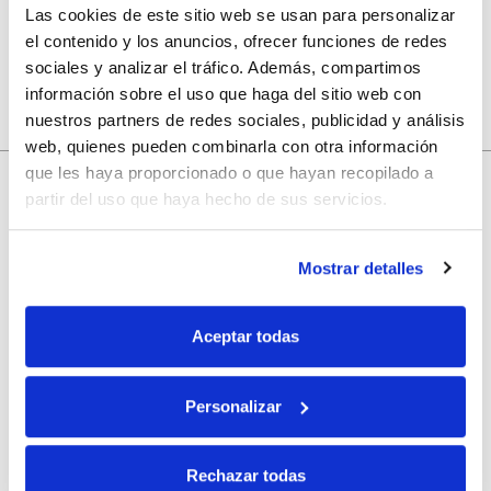
Las cookies de este sitio web se usan para personalizar
el contenido y los anuncios, ofrecer funciones de redes
sociales y analizar el tráfico. Además, compartimos
información sobre el uso que haga del sitio web con
nuestros partners de redes sociales, publicidad y análisis
web, quienes pueden combinarla con otra información
que les haya proporcionado o que hayan recopilado a
10% de descuento
partir del uso que haya hecho de sus servicios.
con tu primera compra.
Mostrar detalles
Apúntate
a nuestra newsletter para recibir nuestras
ofertas
y
Aceptar todas
disfruta de
un 10% de descuento
en tu primera compra.
Personalizar
Rechazar todas