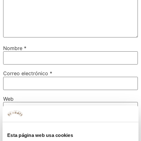
Nombre
*
Correo electrónico
*
Web
Guarda mi nombre, correo electrónico y web en este
navegador para la próxima vez que comente.
Esta página web usa cookies